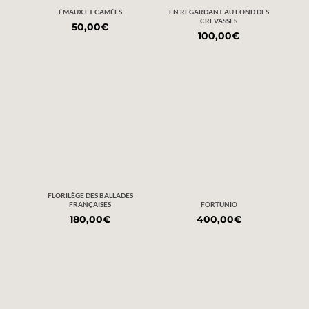
ÉMAUX ET CAMÉES
EN REGARDANT AU FOND DES
CREVASSES
50,00
€
100,00
€
FLORILÈGE DES BALLADES
FRANÇAISES
FORTUNIO
180,00
€
400,00
€