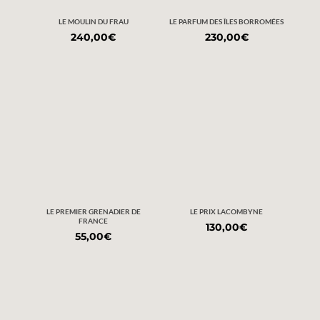
LE MOULIN DU FRAU
LE PARFUM DES ÎLES BORROMÉES
240,00
€
230,00
€
LE PREMIER GRENADIER DE
LE PRIX LACOMBYNE
FRANCE
130,00
€
55,00
€