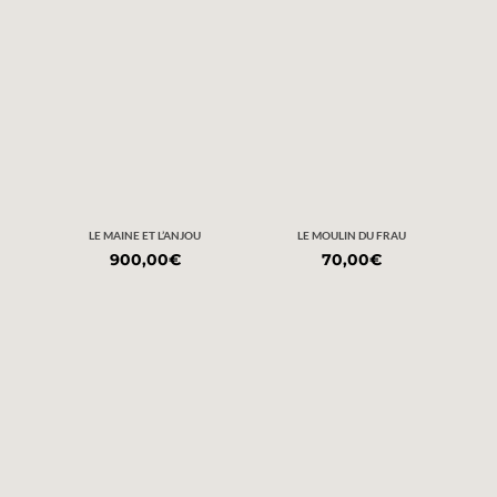
LE MAINE ET L’ANJOU
LE MOULIN DU FRAU
900,00
€
70,00
€