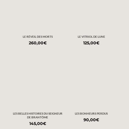
LE RÉVEIL DES MORTS
LE VITRIOL DE LUNE
260,00
€
125,00
€
LES BELLES HISTOIRES DU SEIGNEUR
LES BONHEURS PERDUS
DE BRANTÔME
90,00
€
145,00
€