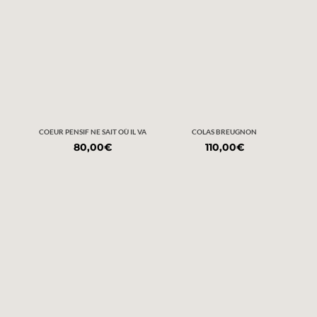
COEUR PENSIF NE SAIT OÙ IL VA
COLAS BREUGNON
80,00
€
110,00
€